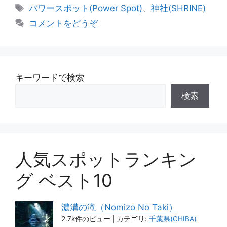
テ
タ
パワースポット(Power Spot)
、
神社(SHRINE)
ゴ
グ
コメントをどうぞ
リ
ー
キーワードで検索
検索
人気スポットランキン
グ ベスト10
濃溝の滝（Nomizo No Taki）
2.7k件のビュー
|
カテゴリ:
千葉県(CHIBA)