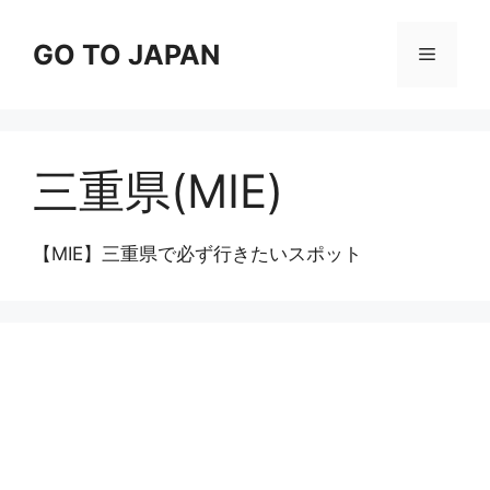
コ
ン
GO TO JAPAN
メ
テ
ン
ニ
ツ
へ
三重県(MIE)
ス
ュ
キ
ッ
ー
【MIE】三重県で必ず行きたいスポット
プ