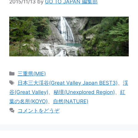
2015/11/13
by
GO TO JAPAN 編集部
カ
三重県(MIE)
テ
タ
日本三大渓谷(Great Valley Japan BEST3)
、
渓
ゴ
グ
谷(Great Valley)
、
秘境(Unexplored Region)
、
紅
リ
葉の名所(KOYO)
、
自然(NATURE)
ー
コメントをどうぞ