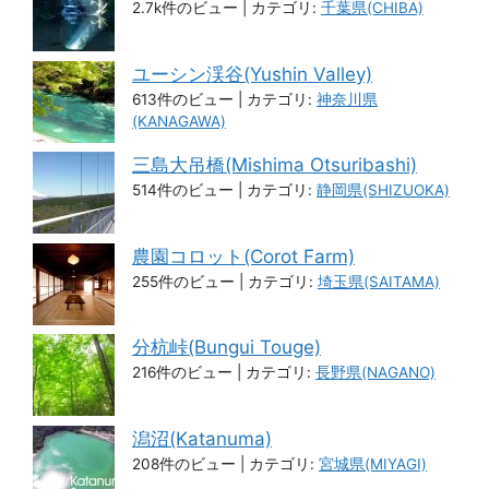
2.7k件のビュー
|
カテゴリ:
千葉県(CHIBA)
ユーシン渓谷(Yushin Valley)
613件のビュー
|
カテゴリ:
神奈川県
(KANAGAWA)
三島大吊橋(Mishima Otsuribashi)
514件のビュー
|
カテゴリ:
静岡県(SHIZUOKA)
農園コロット(Corot Farm)
255件のビュー
|
カテゴリ:
埼玉県(SAITAMA)
分杭峠(Bungui Touge)
216件のビュー
|
カテゴリ:
長野県(NAGANO)
潟沼(Katanuma)
208件のビュー
|
カテゴリ:
宮城県(MIYAGI)