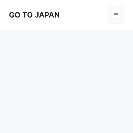
コ
ン
GO TO JAPAN
メ
テ
ン
ニ
ツ
へ
ス
ュ
キ
ッ
ー
プ