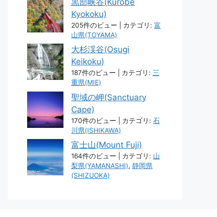
黒部峡谷(Kurobe
Kyokoku)
205件のビュー
|
カテゴリ:
富
山県(TOYAMA)
大杉渓谷(Osugi
Keikoku)
187件のビュー
|
カテゴリ:
三
重県(MIE)
聖域の岬(Sanctuary
Cape)
170件のビュー
|
カテゴリ:
石
川県(ISHIKAWA)
富士山(Mount Fuji)
164件のビュー
|
カテゴリ:
山
梨県(YAMANASHI)
,
静岡県
(SHIZUOKA)