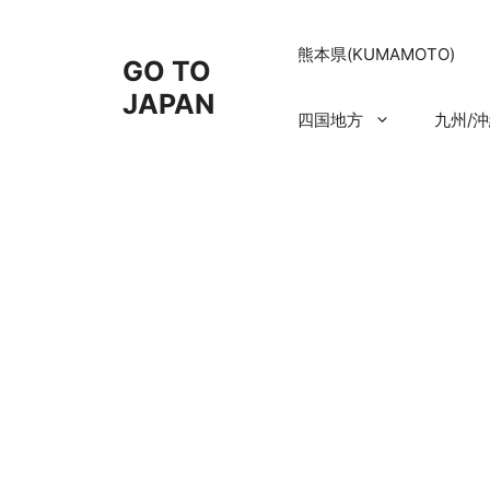
コ
ン
熊本県(KUMAMOTO)
GO TO
テ
ン
JAPAN
四国地方
九州/
ツ
へ
ス
キ
ッ
プ