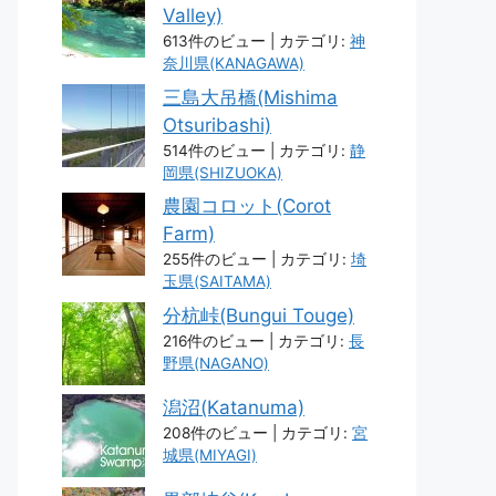
Valley)
613件のビュー
|
カテゴリ:
神
奈川県(KANAGAWA)
三島大吊橋(Mishima
Otsuribashi)
514件のビュー
|
カテゴリ:
静
岡県(SHIZUOKA)
農園コロット(Corot
Farm)
255件のビュー
|
カテゴリ:
埼
玉県(SAITAMA)
分杭峠(Bungui Touge)
216件のビュー
|
カテゴリ:
長
野県(NAGANO)
潟沼(Katanuma)
208件のビュー
|
カテゴリ:
宮
城県(MIYAGI)