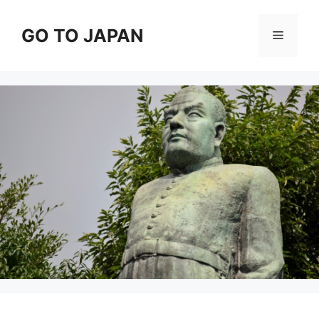
コ
ン
GO TO JAPAN
メ
テ
ン
ニ
ツ
へ
ス
ュ
キ
ッ
ー
プ