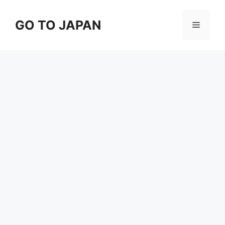
コ
ン
GO TO JAPAN
メ
テ
ン
ニ
ツ
へ
ス
ュ
キ
ッ
ー
プ