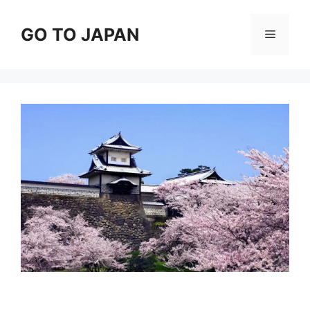
コ
ン
GO TO JAPAN
メ
テ
ン
ニ
ツ
へ
ス
ュ
キ
ッ
ー
プ