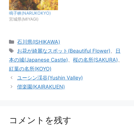
鳴子峡(NARUKOKYO)
宮城県(MIYAGI)
カ
石川県(ISHIKAWA)
テ
タ
お花が綺麗なスポット(Beautiful Flower)
、
日
ゴ
グ
本の城(Japanese Castle)
、
桜の名所(SAKURA)
、
リ
紅葉の名所(KOYO)
ー
ユーシン渓谷(Yushin Valley)
偕楽園(KAIRAKUEN)
コメントを残す