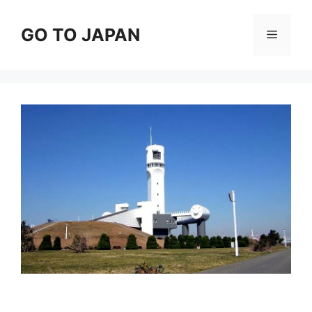
コ
ン
GO TO JAPAN
メ
テ
ン
ニ
ツ
へ
ス
ュ
キ
ッ
ー
プ