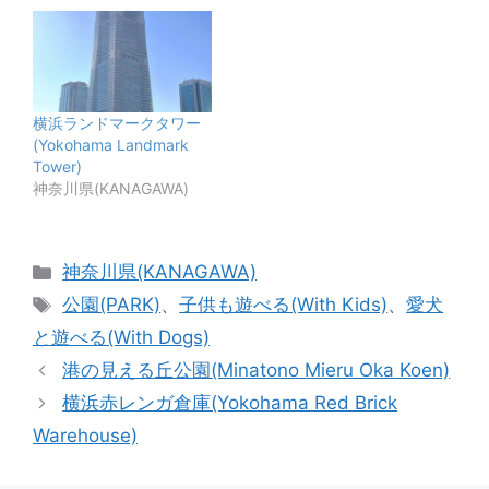
横浜ランドマークタワー
(Yokohama Landmark
Tower)
神奈川県(KANAGAWA)
カ
神奈川県(KANAGAWA)
テ
タ
公園(PARK)
、
子供も遊べる(With Kids)
、
愛犬
ゴ
グ
と遊べる(With Dogs)
リ
港の見える丘公園(Minatono Mieru Oka Koen)
ー
横浜赤レンガ倉庫(Yokohama Red Brick
Warehouse)