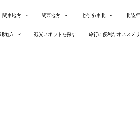
関東地方
関西地方
北海道/東北
北陸/
沖縄地方
観光スポットを探す
旅行に便利なオススメ