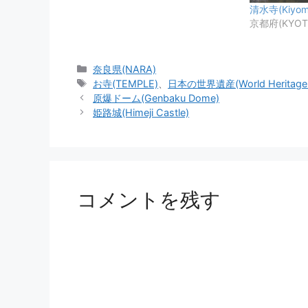
清水寺(Kiyomi
京都府(KYOT
カ
奈良県(NARA)
テ
タ
お寺(TEMPLE)
、
日本の世界遺産(World Heritage Si
ゴ
グ
原爆ドーム(Genbaku Dome)
リ
姫路城(Himeji Castle)
ー
コメントを残す