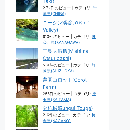
Taki）
2.7k件のビュー
|
カテゴリ:
千
葉県(CHIBA)
ユーシン渓谷(Yushin
Valley)
613件のビュー
|
カテゴリ:
神
奈川県(KANAGAWA)
三島大吊橋(Mishima
Otsuribashi)
514件のビュー
|
カテゴリ:
静
岡県(SHIZUOKA)
農園コロット(Corot
Farm)
255件のビュー
|
カテゴリ:
埼
玉県(SAITAMA)
分杭峠(Bungui Touge)
216件のビュー
|
カテゴリ:
長
野県(NAGANO)