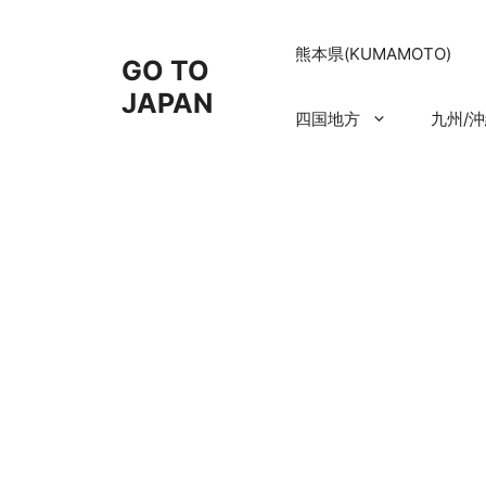
コ
ン
熊本県(KUMAMOTO)
GO TO
テ
ン
JAPAN
四国地方
九州/
ツ
へ
ス
キ
ッ
プ