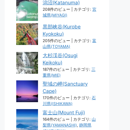
潟沼(Katanuma)
208件のビュー
|
カテゴリ:
宮
城県(MIYAGI)
黒部峡谷(Kurobe
Kyokoku)
205件のビュー
|
カテゴリ:
富
山県(TOYAMA)
大杉渓谷(Osugi
Keikoku)
187件のビュー
|
カテゴリ:
三
重県(MIE)
聖域の岬(Sanctuary
Cape)
170件のビュー
|
カテゴリ:
石
川県(ISHIKAWA)
富士山(Mount Fuji)
164件のビュー
|
カテゴリ:
山
梨県(YAMANASHI)
,
静岡県