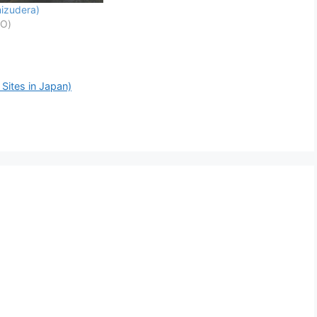
zudera)
O)
tes in Japan)